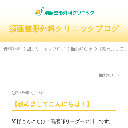
サ
イ
ド
バ
ー・
須藤整形外科クリニックブログ
ク
リ
ニ
ッ
HOME
クリニックブログ
お知らせ
【改めましてこ
ク
概
要
お知らせ
2025年9月15日
【改めましてこんにちは！】
皆様こんにちは！看護師リーダーの川口です。